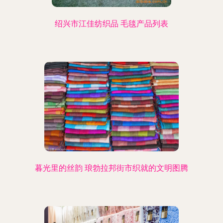
绍兴市江佳纺织品 毛毯产品列表
暮光里的丝韵 琅勃拉邦街市织就的文明图腾