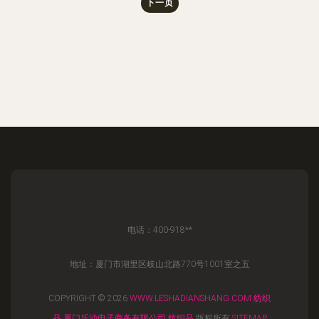
下一页
电话：400-918**
地址：厦门市湖里区岐山北路770号1001室之五
COPYRIGHT © 2026
WWW.LESHADIANSHANG.COM
纺织
品
厦门乐沙电子商务有限公司
纺织品
版权所有
SITEMAP