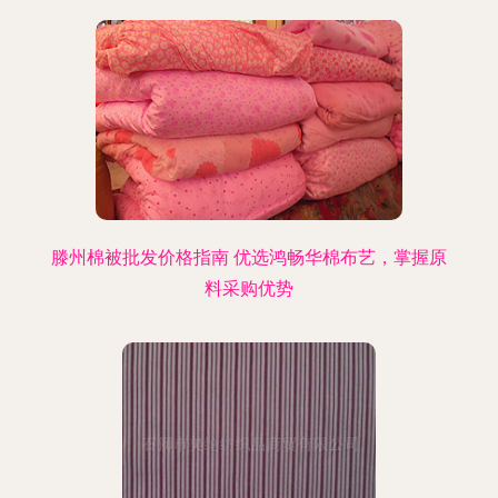
滕州棉被批发价格指南 优选鸿畅华棉布艺，掌握原
料采购优势