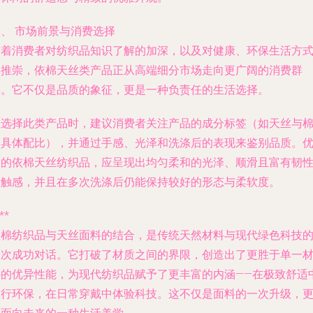
、 市场前景与消费选择
随着消费者对纺织品知识了解的加深，以及对健康、环保生活方
的推崇，依棉天丝类产品正从高端细分市场走向更广阔的消费群
体。它不仅是品质的象征，更是一种负责任的生活选择。
在选择此类产品时，建议消费者关注产品的成分标签（如天丝与
的具体配比），并通过手感、光泽和洗涤后的表现来鉴别品质。
质的依棉天丝纺织品，应呈现出均匀柔和的光泽、顺滑且富有韧
的触感，并且在多次洗涤后仍能保持较好的形态与柔软度。
**
依棉纺织品与天丝面料的结合，是传统天然材料与现代绿色科技
一次成功对话。它打破了材质之间的界限，创造出了更胜于单一
料的优异性能，为现代纺织品赋予了更丰富的内涵——在极致舒适
践行环保，在日常穿戴中体验科技。这不仅是面料的一次升级，