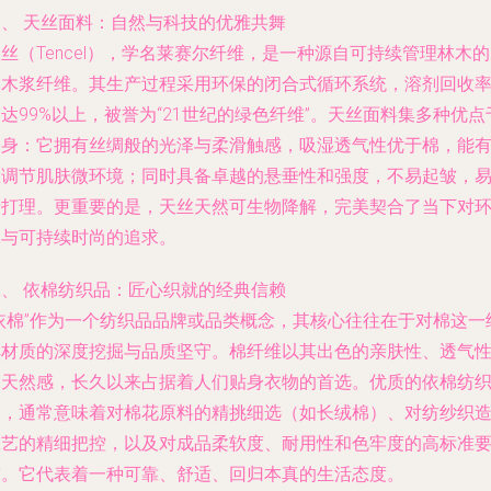
一、 天丝面料：自然与科技的优雅共舞
丝（Tencel），学名莱赛尔纤维，是一种源自可持续管理林木
然木浆纤维。其生产过程采用环保的闭合式循环系统，溶剂回收
达99%以上，被誉为“21世纪的绿色纤维”。天丝面料集多种优点
一身：它拥有丝绸般的光泽与柔滑触感，吸湿透气性优于棉，能
效调节肌肤微环境；同时具备卓越的悬垂性和强度，不易起皱，
于打理。更重要的是，天丝天然可生物降解，完美契合了当下对
保与可持续时尚的追求。
二、 依棉纺织品：匠心织就的经典信赖
“依棉”作为一个纺织品品牌或品类概念，其核心往往在于对棉这一
典材质的深度挖掘与品质坚守。棉纤维以其出色的亲肤性、透气
和天然感，长久以来占据着人们贴身衣物的首选。优质的依棉纺
品，通常意味着对棉花原料的精挑细选（如长绒棉）、对纺纱织
工艺的精细把控，以及对成品柔软度、耐用性和色牢度的高标准
求。它代表着一种可靠、舒适、回归本真的生活态度。