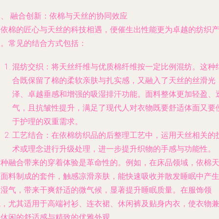
三、 融合创新：依棉与天丝的协同效应
当依棉的匠心与天丝的科技相遇，便催生出性能更为卓越的纺织
品。常见的结合方式包括：
混纺交织
：将天丝纤维与优质棉纤维按一定比例混纺。这种
合既保留了棉的柔软亲肤与扎实感，又融入了天丝的丝滑光
泽、卓越垂感和增强的吸湿排汗功能。面料整体更加轻盈、
气，且抗皱性提升，满足了现代人对衣物既要舒适体面又要
于护理的双重需求。
工艺结合
：在依棉纺织品的后整理工艺中，运用天丝相关的
术或理念进行升级处理，进一步提升织物的手感与功能性。
这种融合带来的穿着体验是革命性的。例如，在床品领域，依棉
丝面料制成的套件，触感凉滑亲肤，能快速吸收并散发睡眠中产
的湿气，带来干爽舒适的微气候，显著提升睡眠质量。在服饰领
域，尤其适用于高端衬衫、连衣裙、休闲裤及贴身内衣，使衣物
具休闲的舒适感与精致的优雅外观。